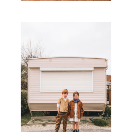
SWEET CAMP
Kids
·
Personnal Works