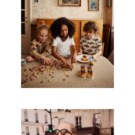
GRAND’MA !
Kids
·
Personnal Works