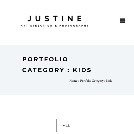
PORTFOLIO
CATEGORY : KIDS
Home
/ Portfolio Category /
Kids
ALL